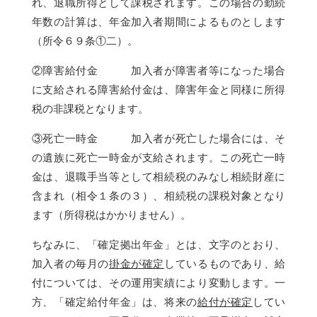
れ、退職所得として課税されます。この場合の勤続
年数の計算は、年金加入者期間によるものとします
（所令６９条①二）。
②障害給付金 加入者が障害者等になった場合
に支給される障害給付金は、障害年金と同様に所得
税の非課税となります。
③死亡一時金 加入者が死亡した場合には、そ
の遺族に死亡一時金が支給されます。この死亡一時
金は、退職手当等として相続税のみなし相続財産に
含まれ（相令１条の３）、相続税の課税対象となり
ます（所得税はかかりません）。
ちなみに、「確定拠出年金」とは、文字のとおり、
加入者の毎月の
掛金が確定
しているものであり、給
付については、その運用実績により変動します。一
方、「確定給付年金」は、将来の
給付が確定
してい