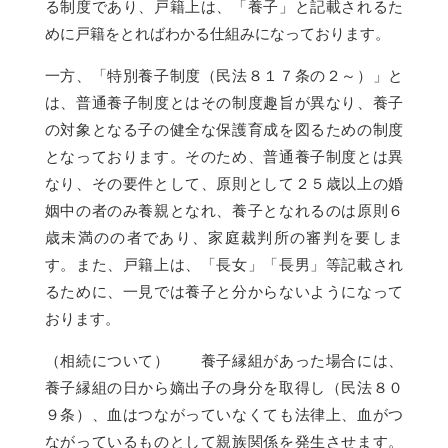
る制度であり、戸籍上は、「養子」と記載されるた
めに戸籍をとればわかる仕組みになっております。
一方、「特別養子制度（民法８１７条の２～）」と
は、普通養子制度とはその制度趣旨が異なり、養子
の対象となる子の健全な保護育成を図るための制度
となっております。そのため、普通養子制度とは異
なり、その要件として、原則として２５歳以上の婚
姻中の者のみ養親となれ、養子となれるのは原則６
歳未満のの者であり、家庭裁判所の審判を要しま
す。また、戸籍上は、「長女」「長男」等記載され
るために、一見では養子と分からないようになって
おります。
（相続について） 養子縁組があった場合には、
養子縁組の日から嫡出子の身分を取得し（民法８０
９条）、血はつながっていなくても法律上、血がつ
ながっているものとして親族関係を発生させます。